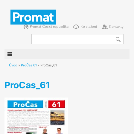
DOMŮ
NOVINKY
Promat Česká republika
Ke stažení
Kontakty
PRODUKTY
KONSTRUKCE
REFERENCE
SEMINÁŘE
Úvod
»
ProČas 61
»
ProCas_61
INFORMACE
ProCas_61
O NÁS
PŘEJETE SI
PROMAT ČESKÁ REPUBLIKA
KE STAŽENÍ