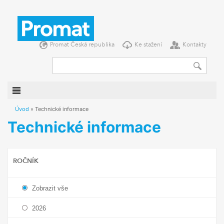
DOMŮ
NOVINKY
Promat Česká republika
Ke stažení
Kontakty
PRODUKTY
KONSTRUKCE
REFERENCE
SEMINÁŘE
Úvod
»
Technické informace
Technické informace
INFORMACE
O NÁS
ROČNÍK
PŘEJETE SI
Zobrazit vše
PROMAT ČESKÁ REPUBLIKA
2026
KE STAŽENÍ