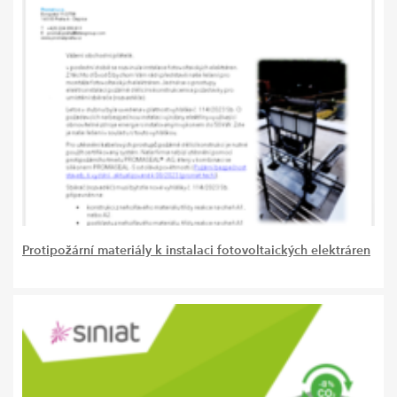
Protipožární materiály k instalaci fotovoltaických elektráren