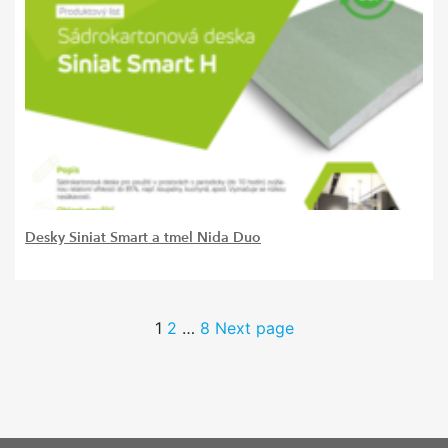
Desky Siniat Smart a tmel Nida Duo
1
2
…
8
Next page