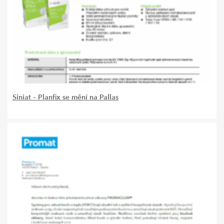
Siniat – Planfix se mění na Pallas