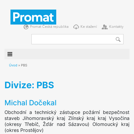
DOMŮ
NOVINKY
Promat Česká republika
Ke stažení
Kontakty
PRODUKTY
KONSTRUKCE
REFERENCE
SEMINÁŘE
Úvod
»
PBS
INFORMACE
Divize:
PBS
O NÁS
Michal Dočekal
PŘEJETE SI
Obchodní a technický zástupce požární bezpečnost
PROMAT ČESKÁ REPUBLIKA
staveb Jihomoravský kraj Zlínský kraj kraj Vysočina
(okresy Třebíč, Žďár nad Sázavou) Olomoucký kraj
KE STAŽENÍ
(okres Prostějov)