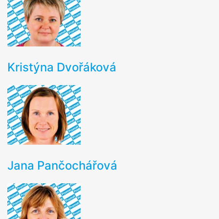
Kristýna Dvořáková
Jana Pančochářová