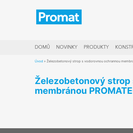
DOMŮ
NOVINKY
PRODUKTY
KONSTRUKCE
DOMŮ
NOVINKY
PRODUKTY
KONST
REFERENCE
Úvod
»
Železobetonový strop s vodorovnou ochrannou mem
SEMINÁŘE
INFORMACE
Železobetonový strop
membránou PROMATE
O NÁS
PŘEJETE SI
PROMAT ČESKÁ REPUBLIKA
KE STAŽENÍ