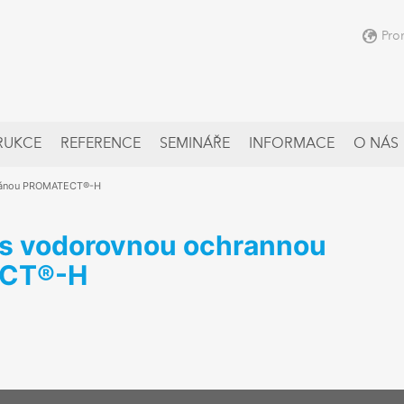
Pro
RUKCE
REFERENCE
SEMINÁŘE
INFORMACE
O NÁS
bránou PROMATECT®-H
 s vodorovnou ochrannou
CT®-H