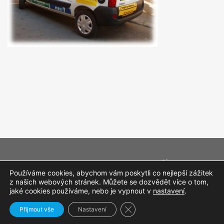
KONTAKTY
PRODUKTY
KONSTRUKCE
REFERENCE
SEMINÁŘE
Používáme cookies, abychom vám poskytli co nejlepší zážitek
KONTAKTY
KE STAŽENÍ
OCHRANA SOUKROMÍ
z našich webových stránek. Můžete se dozvědět více o tom,
jaké cookies používáme, nebo je vypnout v
nastavení
.
Zavřít cookie lištu GDPR
Přijmout vše
Nastavení