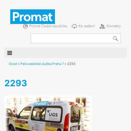
DOMŮ
NOVINKY
Promat Česká republika
Ke stažení
Kontakty
PRODUKTY
KONSTRUKCE
REFERENCE
SEMINÁŘE
Úvod
»
Pečovatelská služba Praha 7
»
2293
INFORMACE
2293
O NÁS
PŘEJETE SI
PROMAT ČESKÁ REPUBLIKA
KE STAŽENÍ